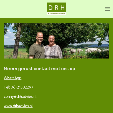
Ga
direct
naar
de
hoofdinhoud
Neem gerust contact met ons op
WhatsApp
Tel: 06-21502297
conny@drhadvies.nl
www.drhadvies.nl